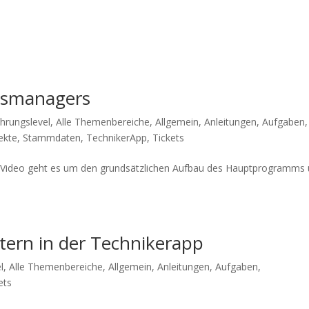
usmanagers
ahrungslevel
,
Alle Themenbereiche
,
Allgemein
,
Anleitungen
,
Aufgaben
,
ekte
,
Stammdaten
,
TechnikerApp
,
Tickets
Video geht es um den grundsätzlichen Aufbau des Hauptprogramms
tern in der Technikerapp
l
,
Alle Themenbereiche
,
Allgemein
,
Anleitungen
,
Aufgaben
,
ets