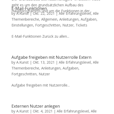
geht es um den grundsätzlichen Aufbau des
E-Mail-Funktionen
Hauptprogramms und um die Funktionen in der...
by
A.Kunst
|
Okt. 22, 2021
|
Alle Erfahrungslevel
,
Alle
Themenbereiche
,
Allgemein
,
Anleitungen
,
Aufgaben
,
Einstellungen
,
Fortgeschritten
,
Nutzer
,
Tickets
E-Mail-Funktionen Zurück zu allen...
Aufgabe freigeben mit Nutzerrolle Extern
by
A.Kunst
|
Okt. 13, 2021
|
Alle Erfahrungslevel
,
Alle
Themenbereiche
,
Anleitungen
,
Aufgaben
,
Fortgeschritten
,
Nutzer
Aufgabe freigeben mit Nutzerrolle...
Externen Nutzer anlegen
by
A.Kunst
|
Okt. 4, 2021
|
Alle Erfahrungslevel
,
Alle