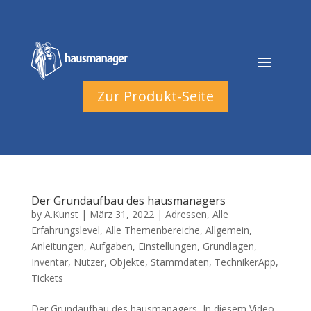
Zur Produkt-Seite
Der Grundaufbau des hausmanagers
by
A.Kunst
|
März 31, 2022
|
Adressen
,
Alle
Erfahrungslevel
,
Alle Themenbereiche
,
Allgemein
,
Anleitungen
,
Aufgaben
,
Einstellungen
,
Grundlagen
,
Inventar
,
Nutzer
,
Objekte
,
Stammdaten
,
TechnikerApp
,
Tickets
Der Grundaufbau des hausmanagers In diesem Video